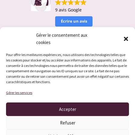
9 avis Google
Écrire un avis
Gérer le consentement aux
cookies
Irène TESTA
30 Septembre 2023
Pour offrir les meilleures expériences, nous utilisons des technologies telles que
les cookies pour stocker et/ou accéder aux informations des appareils. Le fait de
consentir à ces technologies nous permettra de traiter des données telles que le
Superbe expérience. Finalement, on se prend
comportement de navigation ou les ID uniques sur ce site. Le fait de ne pas
au jeu et c'est très agréable. Il faut juste
p
consentir ou de retirer son consentement peut avoir un effet négatif sur certaines
rester bien concentré. A essayer avec Isabelle
caractéristiques et fonctions.
comme guide
Gérer les services
Accepter
Refuser