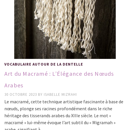
VOCABULAIRE AUTOUR DE LA DENTELLE
Art du Macramé : L’Élégance des Nœuds
Arabes
30 OCTOBRE 2023
BY
ISABELLE MIZRAHI
Le macramé, cette technique artistique fascinante à base de
nœuds, plonge ses racines profondément dans le riche
héritage des tisserands arabes du XIIIe siècle. Le mot «
macramé » lui-même évoque l’art subtil du « Migramah »
arabe, signifiant à …