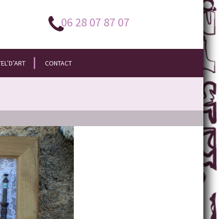
06 28 07 87 07
EL’D’ART
CONTACT